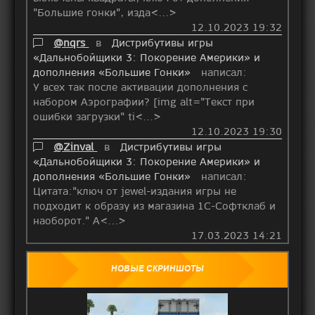
"Большие гонки", изда<...>
12.10.2023 19:32
@nqrs
в
Дистрибутивы игры
«Дальнобойщики 3: Покорение Америки» и
дополнения «Большие Гонки»
написал:
У всех так после активации дополнения с
набором Аэрографии? [img alt="Текст при
ошибки загрузки" ti<...>
12.10.2023 19:30
@Zinval
в
Дистрибутивы игры
«Дальнобойщики 3: Покорение Америки» и
дополнения «Большие Гонки»
написал:
Цитата:"ключ от jewel-издания игры не
подходит к образу из магазина 1С-Софтклаб и
наоборот." А<...>
17.03.2023 14:21
НОВЫЕ СКРИНШОТЫ