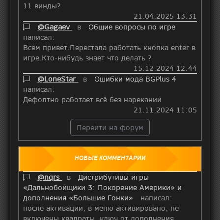
11 винды?
21.04.2025 13:31
@Gagaev
в
Общие вопросы по игре
написал:
Всем привет.Перестала работать кнопка enter в
игре.Кто-нибудь знает что делать ?
15.12.2024 12:44
@LoneStar
в
Ошибки мода BGPlus 4
написал:
Дефолтно работает всё без нареканий
21.11.2024 11:05
Перейти на форум
НОВЫЕ КОММЕНТАРИИ
@nqrs
в
Дистрибутивы игры
«Дальнобойщики 3: Покорение Америки» и
дополнения «Большие Гонки»
написал:
после активации, в меню активировано, не
включены квадраты, ключ от дополнения