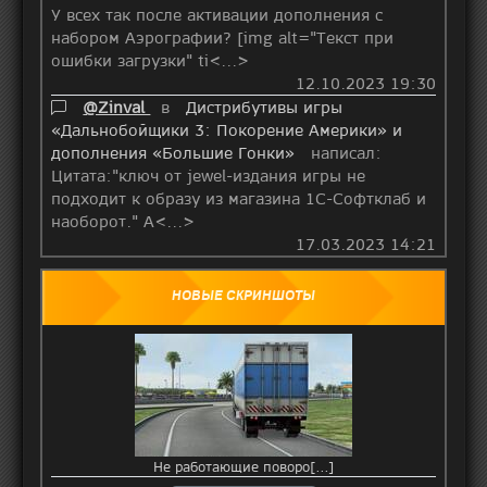
У всех так после активации дополнения с
набором Аэрографии? [img alt="Текст при
ошибки загрузки" ti<...>
12.10.2023 19:30
@Zinval
в
Дистрибутивы игры
«Дальнобойщики 3: Покорение Америки» и
дополнения «Большие Гонки»
написал:
Цитата:"ключ от jewel-издания игры не
подходит к образу из магазина 1С-Софтклаб и
наоборот." А<...>
17.03.2023 14:21
НОВЫЕ СКРИНШОТЫ
Не работающие поворо[...]